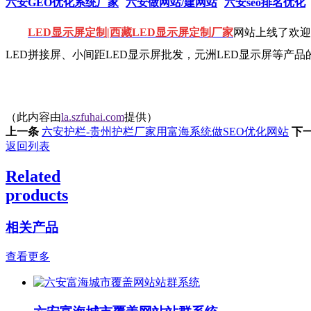
六安GEO优化系统厂家
六安做网站/建网站
六安seo排名优化
LED显示屏定制|西藏LED显示屏定制厂家
网站上线了欢迎
LED拼接屏、小间距LED显示屏批发，元洲LED显示屏等产
（此内容由
la.szfuhai.com
提供）
上一条
六安护栏-贵州护栏厂家用富海系统做SEO优化网站
下
返回列表
Related
products
相关产品
查看更多