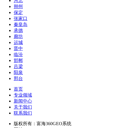
河北
朔州
保定
张家口
秦皇岛
承德
廊坊
运城
晋中
临汾
邯郸
吕梁
阳泉
邢台
首页
专业领域
新闻中心
关于我们
联系我们
版权所有：富海360GEO系统