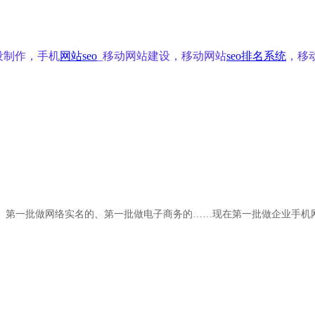
设制作，手机
网站seo
_移动网站建设，移动网站
seo排名系统
，移
、第一批做网络实名的、第一批做电子商务的……现
在
第一批做企业手机