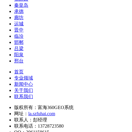
秦皇岛
承德
廊坊
运城
晋中
临汾
邯郸
吕梁
阳泉
邢台
首页
专业领域
新闻中心
关于我们
联系我们
版权所有：富海360GEO系统
网址：
la.szfuhai.com
联系人：彭经理
联系电话：13728723580