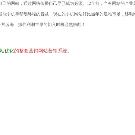
自己的网站，通过网络传播自己早已成为必须。12年
前，当有网站的企业
智能手机等移动终
端的普及，现在的手机网站
好比当年的建站市场，
移动
一片蓝海，抓住利润丰厚的切入时
机必然赚翻
！
网站优化
的整套营销网站营销系统。