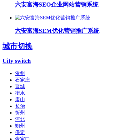
六安富海SEO企业网站营销系统
六安富海SEM优化营销推广系统
城市切换
City switch
沧州
石家庄
晋城
衡水
唐山
长治
忻州
河北
朔州
保定
张家口