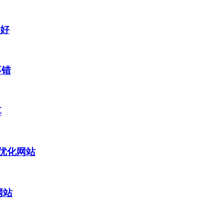
果好
不错
享
O优化网站
网站