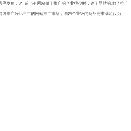
凤毛菱角，8年前当有网站做了推广的企业很少时，
建了网站的,做了推广
网络推广好比当年的网站推广市场；
国内
企业级的商务需求满足仅为