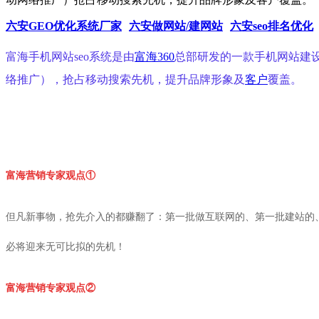
六安GEO优化系统厂家
六安做网站/建网站
六安seo排名优化
富海手机网站seo系统是由
富海360
总部研发的一款手机网站建
络推广），抢占移动搜索先机，提升品牌形象及
客户
覆盖。
富海营销专家
观点①
但凡新事物，抢先介入的都赚翻了：第一批做互联网的、第一
批建站的
必将迎来无可比拟的先机
！
富海营销专家
观点②