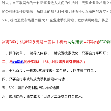
过去，当互联网作为一种新事务进入人们的生活时，无数企业
争相建立
的
公司随随便便赚疯，后跟
上的却无利可图；随着移动互联网的发展和
5%，移动互联市场潜力巨大！!企业
建手机网站，做
移动网络推广
将是
富海360
手机营销系统是一套从
手机端
网站建设
→
移动端
SEO
一、操作简单，一键导入内容，一键设置搜索优化，只要会打字即可；
二、与
seo网站
同步实现1－168小时快速搜索引擎排名；
三、手机百度，手机360主流搜索引擎全覆盖，同步推广排名；
四、只要会打字就能成为手机搜索seo专家；
五、500＋套用户定制型网站样式选择；
六、展现结果：独立域名／目录／二级域名排名展示。